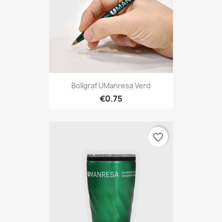
Bolígraf UManresa Verd
€0.75
favorite_border