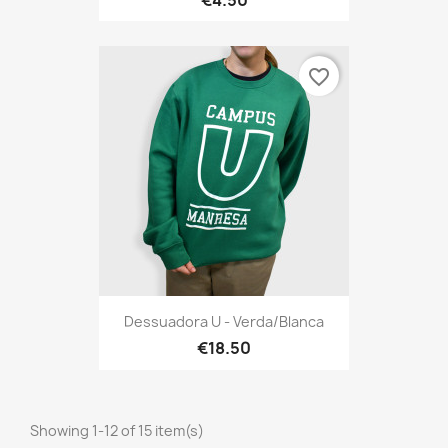
favorite_border
Dessuadora U - Verda/blanca
€18.50
Showing 1-12 of 15 item(s)