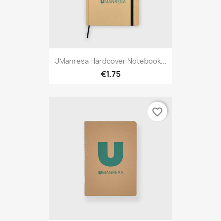
UManresa Hardcover Notebook...
€1.75
favorite_border