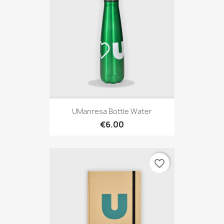
UManresa Bottle Water
€6.00
favorite_border