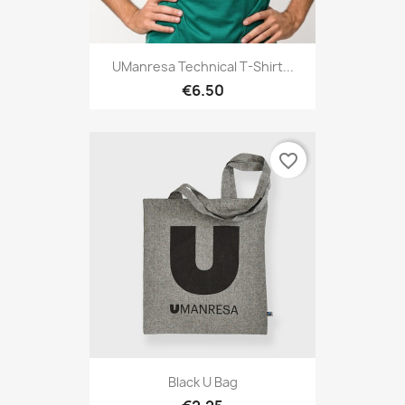
UManresa Technical T-Shirt...
€6.50
favorite_border
Black U Bag