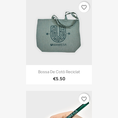
favorite_border
Bossa De Cotó Reciclat
€5.50
favorite_border