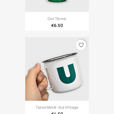
Got Tèrmic
€6.50
favorite_border
Tassa Metàl·lica Vintage
€4.50