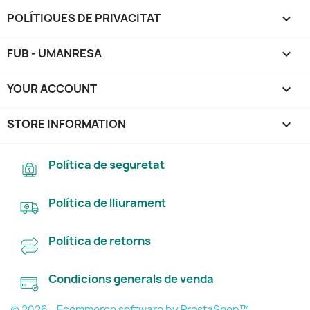
POLÍTIQUES DE PRIVACITAT

FUB - UMANRESA

YOUR ACCOUNT

STORE INFORMATION
keyboard_arrow_down
Política de seguretat
Política de lliurament
Política de retorns
Condicions generals de venda
© 2026 - Ecommerce software by PrestaShop™