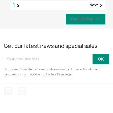
1

Next
2
Back to top

Get our latest news and special sales
Us podeu donar de baixa en qualsevol moment. Tan sols cal que
cerqueu la informació de contacte a l'avís legal.
YouTube
Instagram