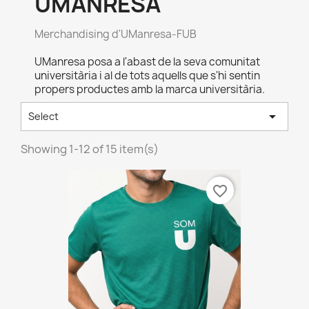
UMANRESA
Merchandising d'UManresa-FUB
UManresa posa a l'abast de la seva comunitat
universitària i al de tots aquells que s'hi sentin
propers productes amb la marca universitària.

Select
Showing 1-12 of 15 item(s)
favorite_border