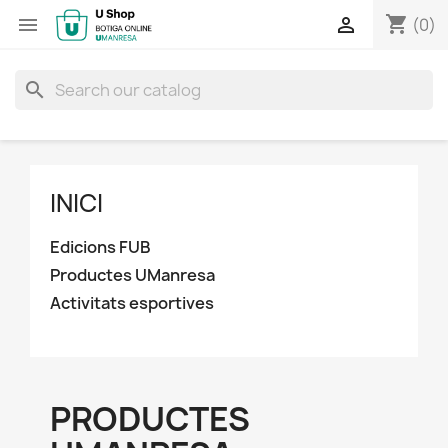
shopping_cart


(0)
search
INICI
Edicions FUB
Productes UManresa
Activitats esportives
PRODUCTES