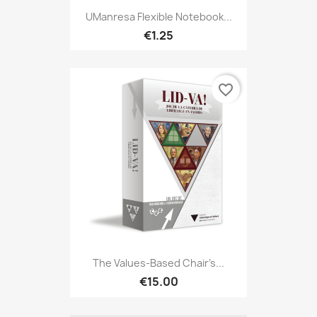
UManresa Flexible Notebook...
€1.25
favorite_border
The Values-Based Chair’s...
€15.00